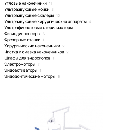
Угловые наконечники
11
Ультразвуковые мойки
3
Ультразвуковые скалеры
12
Ультразвуковые хирургические аппараты
4
Ультрафиолетовые стерилизаторы
1
Физиодиспенсеры
6
Фрезерные станки
1
Хирургические наконечники
2
Чистка и смазка наконечников
2
Шкафы для эндоскопов
1
Электромоторы
7
Эндоактиваторы
1
Эндодонтические моторы
6