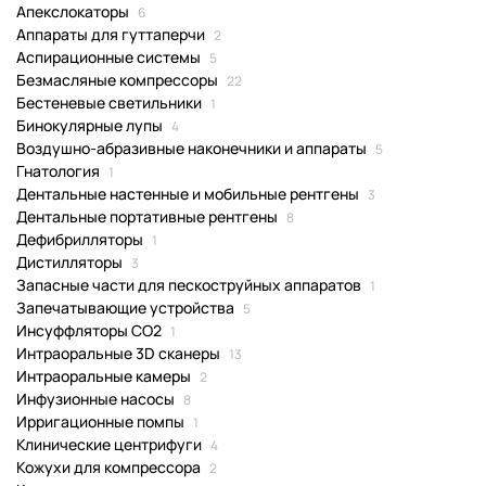
Апекслокаторы
6
Аппараты для гуттаперчи
2
Аспирационные системы
5
Безмасляные компрессоры
22
Бестеневые светильники
1
Бинокулярные лупы
4
Воздушно-абразивные наконечники и аппараты
5
Гнатология
1
Дентальные настенные и мобильные рентгены
3
Дентальные портативные рентгены
8
Дефибрилляторы
1
Дистилляторы
3
Запасные части для пескоструйных аппаратов
1
Запечатывающие устройства
5
Инсуффляторы CO2
1
Интраоральные 3D сканеры
13
Интраоральные камеры
2
Инфузионные насосы
8
Ирригационные помпы
1
Клинические центрифуги
4
Кожухи для компрессора
2