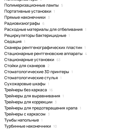
Полимеризационные лампы
5
Портативные установки
1
Прямые наконечники
3
Радиовизиографы
6
Расходные материалы для отбеливания
1
Рециркуляторы бактерицидные
1
Седация
1
Сканеры рентгенографических пластин
1
Стационарные рентгеновские аппараты
4
Стационарные установки
63
Стойки для сканеров
2
Стоматологические 3D принтеры
1
Стоматологические стулья
1
Сухожаровые шкафы
1
Трейнеры без каркаса
16
Трейнеры для выравнивания
1
Трейнеры для коррекции
3
Трейнеры для предотвращения храпа
1
Трейнеры с каркасом
3
Тумбы напольные
1
Турбинные наконечники
10