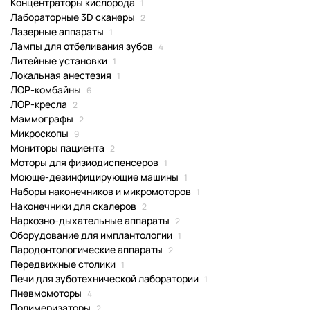
Концентраторы кислорода
1
Лабораторные 3D сканеры
2
Лазерные аппараты
1
Лампы для отбеливания зубов
4
Литейные установки
1
Локальная анестезия
1
ЛОР-комбайны
6
ЛОР-кресла
2
Маммографы
2
Микроскопы
9
Мониторы пациента
2
Моторы для физиодиспенсеров
1
Моюще-дезинфицирующие машины
1
Наборы наконечников и микромоторов
1
Наконечники для скалеров
2
Наркозно-дыхательные аппараты
2
Оборудование для имплантологии
1
Пародонтологические аппараты
2
Передвижные столики
1
Печи для зуботехнической лаборатории
1
Пневмомоторы
4
Полимеризаторы
2