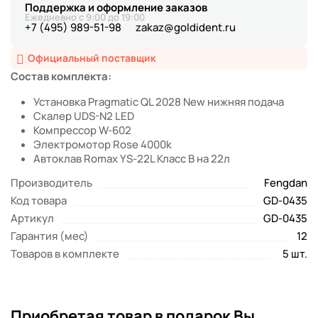
Поддержка и оформление заказов
Ежедневно с 9:00 до 19:00
+7 (495) 989-51-98
zakaz@goldident.ru
Официальный поставщик
Состав комплекта:
Установка Pragmatic QL 2028 New нижняя подача
Скалер UDS-N2 LED
Компрессор W-602
Электромотор Rose 4000k
Автоклав Romax YS-22L Класс B на 22л
Производитель
Fengdan
Код товара
GD-0435
Артикул
GD-0435
Гарантия (мес)
12
Товаров в комплекте
5 шт.
Приобретая товар в подарок Вы