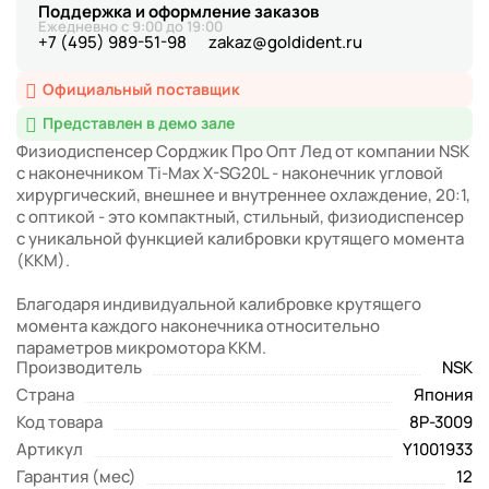
Поддержка и оформление заказов
Ежедневно с 9:00 до 19:00
+7 (495) 989-51-98
zakaz@goldident.ru
Официальный поставщик
Представлен в демо зале
Физиодиспенсер Сорджик Про Опт Лед от компании NSK
с наконечником Ti-Max X-SG20L - наконечник угловой
хирургический, внешнее и внутреннее охлаждение, 20:1,
с оптикой - это компактный, стильный, физиодиспенсер
с уникальной функцией калибровки крутящего момента
(ККМ).
Благодаря индивидуальной калибровке крутящего
момента каждого наконечника относительно
параметров микромотора ККМ.
Производитель
NSK
Страна
Япония
Код товара
8P-3009
Артикул
Y1001933
Гарантия (мес)
12