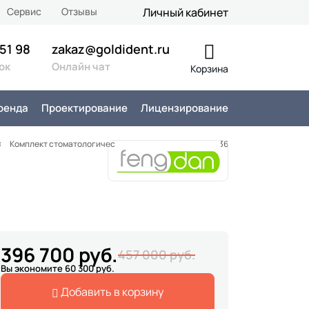
Сервис
Отзывы
Личный кабинет
 51 98
zakaz@goldident.ru
ок
Онлайн чат
Корзина
ренда
Проектирование
Лицензирование
Комплект стоматологического оборудования GD-0436
396 700 руб.
457 000 руб.
Вы экономите 60 300 руб.
Добавить в корзину