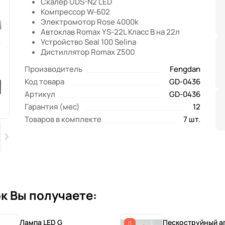
Скалер UDS-N2 LED
Компрессор W-602
Электромотор Rose 4000k
Автоклав Romax YS-22L Класс B на 22л
Устройство Seal 100 Selina
Дистиллятор Romax Z500
Производитель
Fengdan
Код товара
GD-0436
Артикул
GD-0436
Гарантия (мес)
12
Товаров в комплекте
7 шт.
к Вы получаете:
Лампа LED G
Пескоструйный а