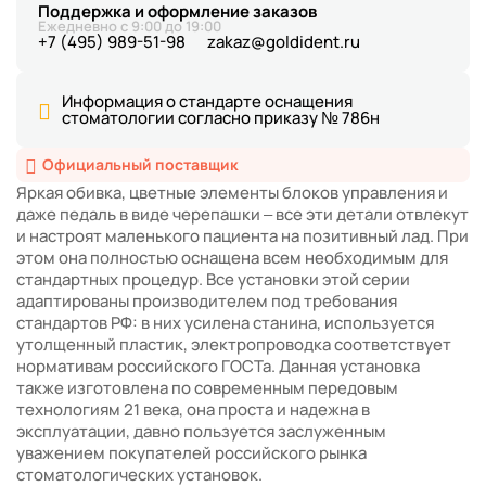
Поддержка и оформление заказов
Ежедневно с 9:00 до 19:00
+7 (495) 989-51-98
zakaz@goldident.ru
Информация о стандарте оснащения
стоматологии согласно приказу № 786н
Официальный поставщик
Яркая обивка, цветные элементы блоков управления и
даже педаль в виде черепашки – все эти детали отвлекут
и настроят маленького пациента на позитивный лад. При
этом она полностью оснащена всем необходимым для
стандартных процедур. Все установки этой серии
адаптированы производителем под требования
стандартов РФ: в них усилена станина, используется
утолщенный пластик, электропроводка соответствует
нормативам российского ГОСТа. Данная установка
также изготовлена по современным передовым
технологиям 21 века, она проста и надежна в
эксплуатации, давно пользуется заслуженным
уважением покупателей российского рынка
стоматологических установок.