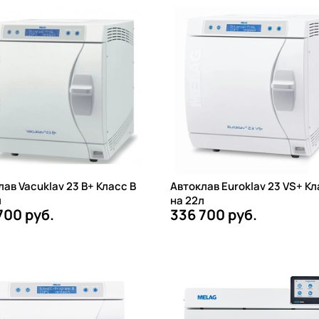
ав Vacuklav 23 B+ Класс B
Автоклав Euroklav 23 VS+ Кл
л
на 22л
700 руб.
336 700 руб.