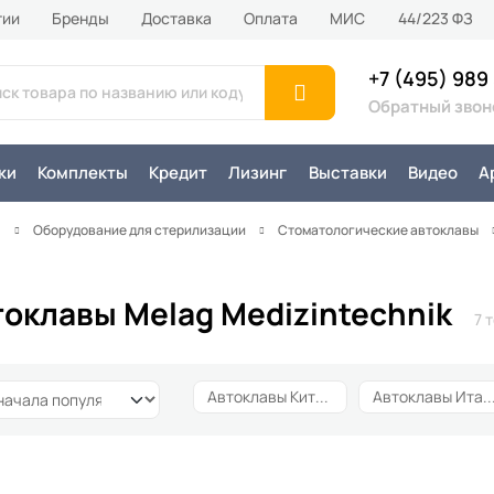
тии
Бренды
Доставка
Оплата
MИС
44/223 ФЗ
+7 (495) 989
Обратный звон
ки
Комплекты
Кредит
Лизинг
Выставки
Видео
А
я
Оборудование для стерилизации
Стоматологические автоклавы
оклавы Melag Medizintechnik
7 
14
Автоклавы Romax
6
Автоклавы Китай
67
Автоклавы Ита