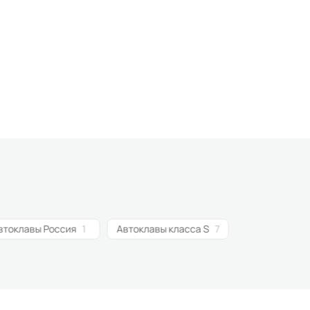
втоклавы Россия
1
Автоклавы класса S
7