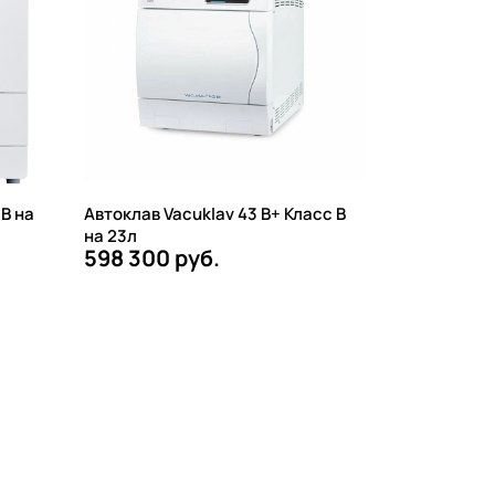
 B на
Автоклав Vacuklav 43 B+ Класс B
на 23л
598 300 руб.