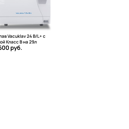
ав Vacuklav 24 B/L+ с
ой Класс B на 29л
600 руб.