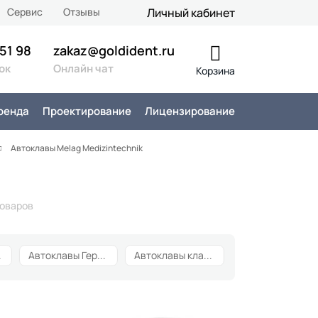
Сервис
Отзывы
Личный кабинет
 51 98
zakaz@goldident.ru
ок
Онлайн чат
Корзина
ренда
Проектирование
Лицензирование
Автоклавы Melag Medizintechnik
товаров
лия
26
Автоклавы Германия
9
Автоклавы класса B
99