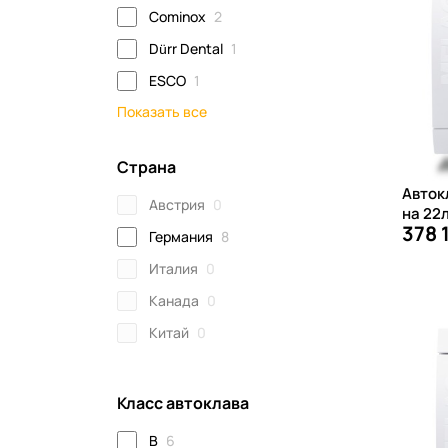
Cominox
2
Dürr Dental
1
ESCO
1
Показать все
Страна
Автокл
Австрия
0
на 22
378 
Германия
8
Италия
0
Канада
0
Китай
0
Класс автоклава
B
6