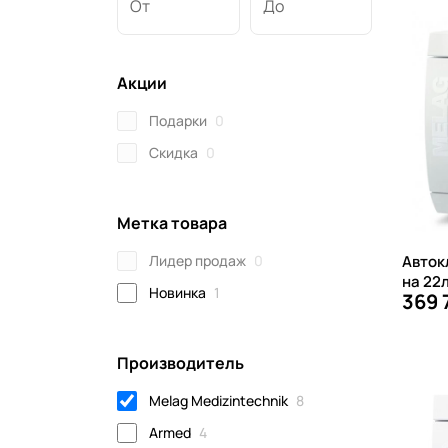
От
До
Акции
Подарки
0
Скидка
0
Метка товара
Лидер продаж
0
Автокл
на 22
Новинка
1
369 
Производитель
Melag Medizintechnik
8
Armed
4