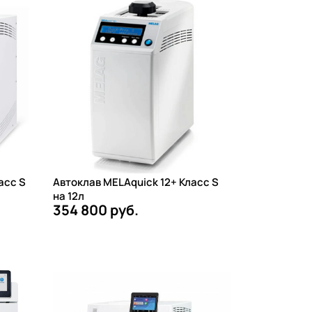
асс S
Автоклав MELAquick 12+ Класс S
на 12л
354 800 руб.