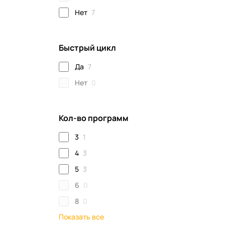
Нет
7
Быстрый цикл
Да
7
Нет
0
Кол-во программ
3
1
4
3
5
3
6
0
8
0
Показать все