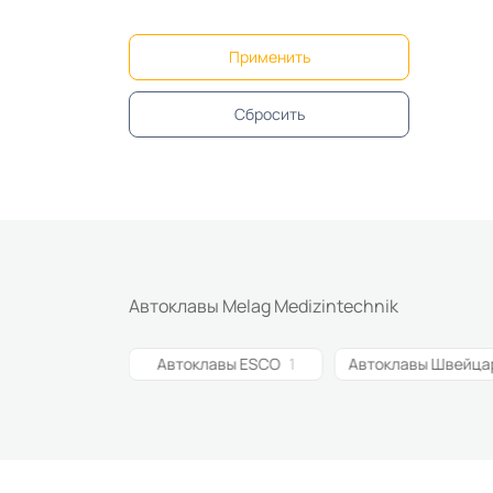
Применить
Сбросить
Автоклавы Melag Medizintechnik
лавы SONZ
4
Автоклавы ESCO
1