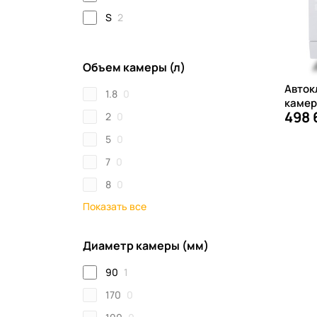
S
2
Объем камеры (л)
Автокл
1.8
0
камер
498 
2
0
5
0
7
0
8
0
Показать все
Диаметр камеры (мм)
90
1
170
0