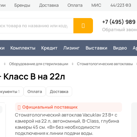
тии
Бренды
Доставка
Оплата
MИС
44/223 ФЗ
+7 (495) 989
Обратный звон
ки
Комплекты
Кредит
Лизинг
Выставки
Видео
А
я
Оборудование для стерилизации
Стоматологические автоклавы
 Класс B на 22л
кументы
1
Оплата
Доставка
Официальный поставщик
Стоматологический автоклав Vacuklav 23 B+ с
камерой на 22 л, автономный, B-Class, глубина
камеры 45 см. «B» без необходимости
подключения к линии подачи воды.