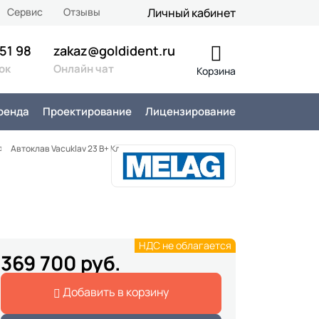
Сервис
Отзывы
Личный кабинет
 51 98
zakaz@goldident.ru
ок
Онлайн чат
Корзина
ренда
Проектирование
Лицензирование
Автоклав Vacuklav 23 B+ Класс B на 22л
НДС не облагается
369 700 руб.
Добавить в корзину