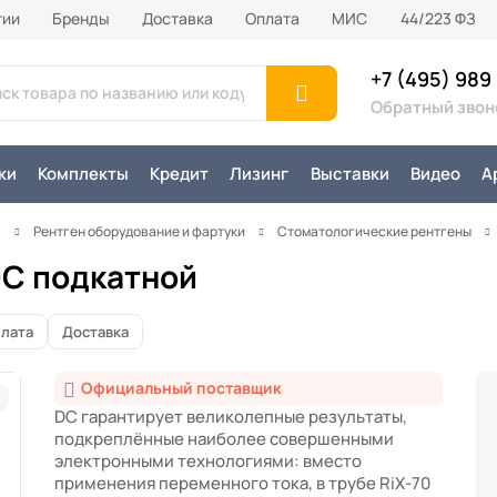
тии
Бренды
Доставка
Оплата
MИС
44/223 ФЗ
+7 (495) 989
Обратный звон
ки
Комплекты
Кредит
Лизинг
Выставки
Видео
А
я
Рентген оборудование и фартуки
Стоматологические рентгены
DC подкатной
лата
Доставка
Официальный поставщик
DC гарантирует великолепные результаты,
подкреплённые наиболее совершенными
электронными технологиями: вместо
применения переменного тока, в трубе RiX-70