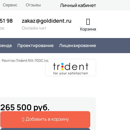
Сервис
Отзывы
Личный кабинет
 51 98
zakaz@goldident.ru
ок
Онлайн чат
Корзина
ренда
Проектирование
Лицензирование
Рентген Trident RIX-70DC подкатной
265 500 руб.
Добавить в корзину