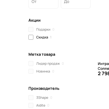
От
До
Акции
Подарки
0
Скидка
1
Метка товара
Лидер продаж
0
Интра
Connec
Новинка
0
2 79
Производитель
3Shape
0
Aidite
0