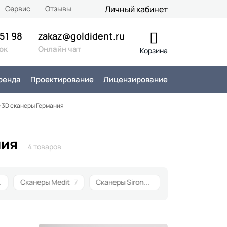
Сервис
Отзывы
Личный кабинет
 51 98
zakaz@goldident.ru
ок
Онлайн чат
Корзина
ренда
Проектирование
Лицензирование
 3D сканеры Германия
ния
4 товаров
ing
18
Сканеры Medit
7
Сканеры Sirona Dental Systems
4