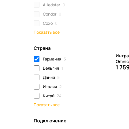
Alliedstar
0
Condor
0
Coxo
0
Показать все
Страна
Интра
Германия
5
Omnic
1 75
Бельгия
1
Дания
5
Италия
2
Китай
24
Показать все
Подключение