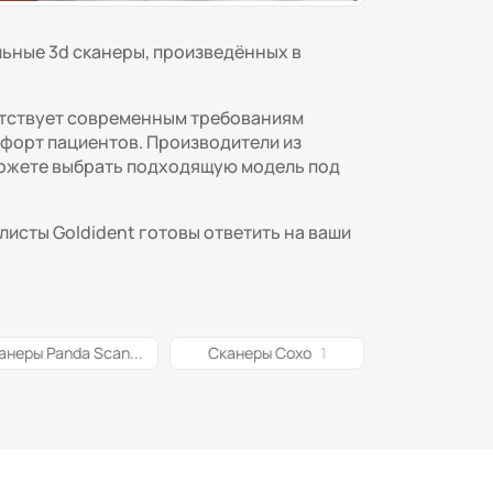
льные 3d сканеры, произведённых в
ветствует современным требованиям
мфорт пациентов. Производители из
можете выбрать подходящую модель под
исты Goldident готовы ответить на ваши
Сканеры Panda Scanner
1
Сканеры Coxo
1