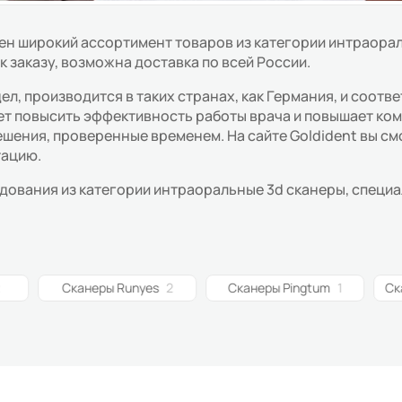
лен широкий ассортимент товаров из категории интраора
к заказу, возможна доставка по всей России.
л, производится в таких странах, как Германия, и соот
ет повысить эффективность работы врача и повышает ко
шения, проверенные временем. На сайте Goldident вы с
тацию.
ования из категории интраоральные 3d сканеры, специал
2
Сканеры Runyes
2
Сканеры Pingtum
1