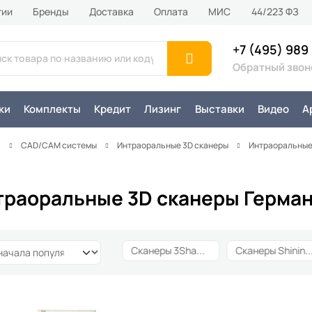
тии
Бренды
Доставка
Оплата
MИС
44/223 ФЗ
+7 (495) 989
Обратный звон
ки
Комплекты
Кредит
Лизинг
Выставки
Видео
А
я
CAD/CAM системы
Интраоральные 3D сканеры
Интраоральные
траоральные 3D сканеры Герма
Сканеры Китай
31
Сканеры 3Shape
5
Сканеры Shin