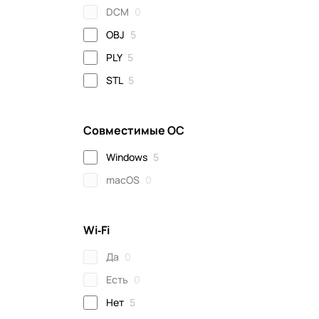
DCM
0
OBJ
5
PLY
5
STL
5
Совместимые ОС
Windows
5
macOS
0
Wi‑Fi
Да
0
Есть
0
Нет
5