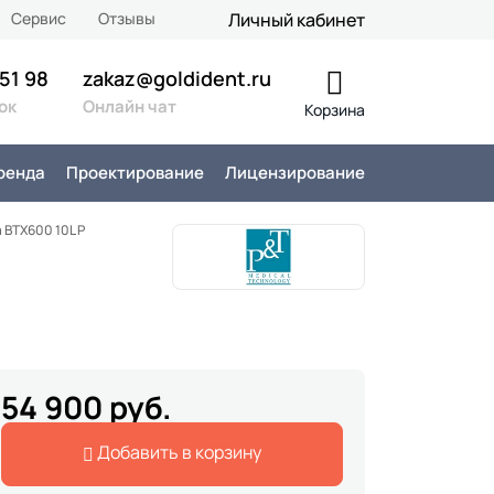
Сервис
Отзывы
Личный кабинет
 51 98
zakaz@goldident.ru
ок
Онлайн чат
Корзина
ренда
Проектирование
Лицензирование
 BTX600 10L P
54 900 руб.
Добавить в корзину