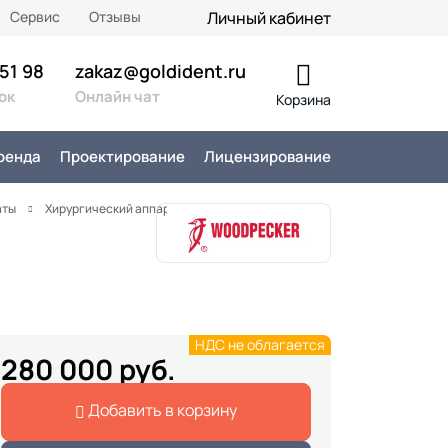
Сервис
Отзывы
Личный кабинет
 51 98
zakaz@goldident.ru
ок
Онлайн чат
Корзина
ренда
Проектирование
Лицензирование
аты
Хирургический аппарат Ultrasurgery DS-II LED
НДС не облагается
280 000 руб.
Добавить в корзину