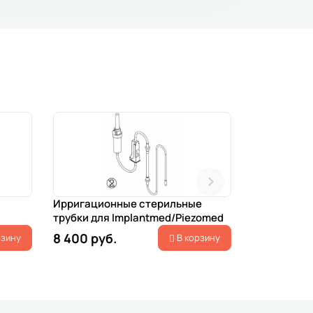
Ирригационные стерильные
Ирригацион
трубки для Implantmed/Piezomed
Surgic AP
8 400 руб.
5 500 руб
рзину
В корзину