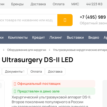
тии
Бренды
Доставка
Оплата
MИС
44/223 ФЗ
+7 (495) 989
Обратный звон
ки
Комплекты
Кредит
Лизинг
Выставки
Видео
А
я
Оборудование для хирургии
Ультразвуковые хирургические аппар
Ultrasurgery DS-II LED
Документы
1
Оплата
Доставка
Официальный поставщик
Представлен в демо зале
Хирургический ультразвуковой аппарат DS-II.
Второе поколение популярного в России
ультразвукового прибора, используемого в