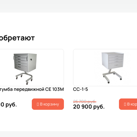
иобретают
тумба передвижной СЕ 103М
СС-1-5
25 700 руб.
0 руб.
В корзину
В ко
20 900 руб.