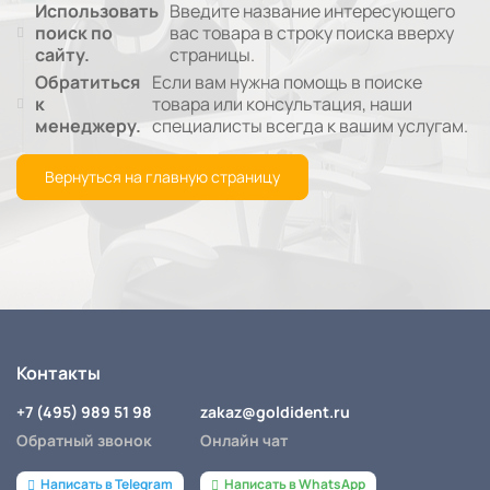
Использовать
Введите название интересующего
поиск по
вас товара в строку поиска вверху
сайту.
страницы.
Обратиться
Если вам нужна помощь в поиске
к
товара или консультация, наши
менеджеру.
специалисты всегда к вашим услугам.
Вернуться на главную страницу
Контакты
+7 (495) 989 51 98
zakaz@goldident.ru
Обратный звонок
Онлайн чат
Написать в Telegram
Написать в WhatsApp