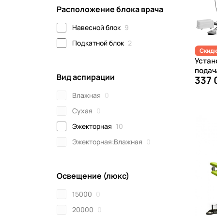
Расположение блока врача
Навесной блок
9
Подкатной блок
2
Скидк
Устан
подач
Вид аспирации
337 
Влажная
0
Сухая
0
Эжекторная
10
Эжекторная;Влажная
0
Освещение (люкс)
15000
0
20000
0