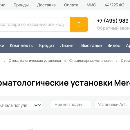
тии
Бренды
Доставка
Оплата
MИС
44/223 ФЗ
+7 (495) 989
Обратный звон
ки
Комплекты
Кредит
Лизинг
Выставки
Видео
А
я
Стоматологические установки
Стационарные установки
Стом
оматологические установки Mer
Верхняя подача
127
Нижняя подача
172
Установки Anthos