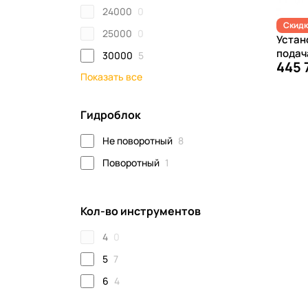
24000
0
Скидк
25000
0
Устан
подач
30000
5
445 
Показать все
Гидроблок
Не поворотный
8
Поворотный
1
Кол-во инструментов
4
0
5
7
6
4