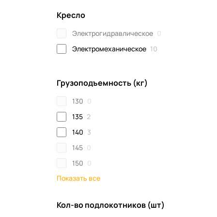
Кресло
Электрогидравлическое
0
Электромеханическое
10
Грузоподъемность (кг)
130
0
135
2
140
3
145
0
150
0
Показать все
Кол-во подлокотников (шт)