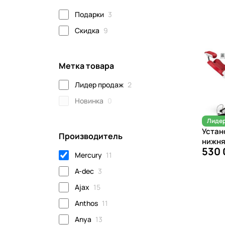
Подарки
3
Скидка
9
Метка товара
Лидер продаж
2
Новинка
0
Лидер
Устан
Производитель
нижня
530 
Mercury
11
A-dec
3
Ajax
15
Anthos
11
Anya
13