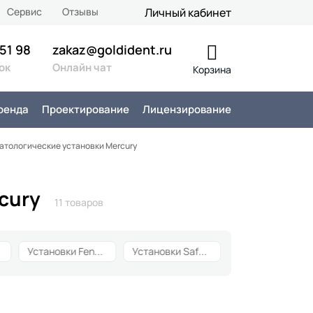
Сервис
Отзывы
Личный кабинет
 51 98
zakaz@goldident.ru
ок
Онлайн чат
Корзина
ренда
Проектирование
Лицензирование
атологические установки Mercury
cury
11 товаров
11
Установки Fengdan
13
Установки Safety
29