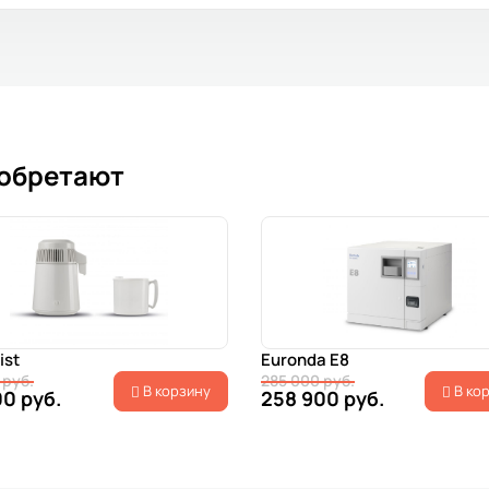
иобретают
ist
Euronda E8
 руб.
285 000 руб.
В корзину
В ко
00 руб.
258 900 руб.