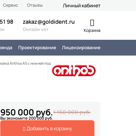
Сервис
Отзывы
Личный кабинет
 51 98
zakaz@goldident.ru
ок
Онлайн чат
Корзина
ренда
Проектирование
Лицензирование
новка Anthos A5 с нижней подачей
950 000 руб.
1 150 000 руб.
Вы экономите 200 000 руб.
Добавить в корзину