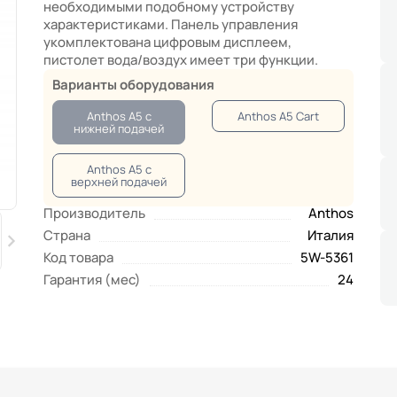
необходимыми подобному устройству
характеристиками. Панель управления
укомплектована цифровым дисплеем,
пистолет вода/воздух имеет три функции.
Варианты оборудования
Anthos A5 с
Anthos А5 Cart
нижней подачей
Anthos A5 с
верхней подачей
Производитель
Anthos
Страна
Италия
Код товара
5W-5361
Гарантия (мес)
24