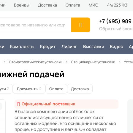
тии
Бренды
Доставка
Оплата
MИС
44/223 ФЗ
+7 (495) 989
Обратный звон
ки
Комплекты
Кредит
Лизинг
Выставки
Видео
А
я
Стоматологические установки
Стационарные установки
Уста
 нижней подачей
уги
7
Документы
2
Оплата
Доставка
Официальный поставщик
В базовой комплектация anthos блок
специалиста существенно отличается от
остальных моделей. Его оснащение несколько
проще, но доступнее и легче. Он обладает