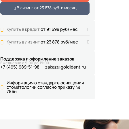
В лизинг от
23 878 руб.
в месяц
Купить в кредит
от 91 699 руб/мес
Купить в лизинг
от 23 878 руб/мес
Поддержка и оформление заказов
Ежедневно с 9:00 до 19:00
+7 (495) 989-51-98
zakaz@goldident.ru
Информация о стандарте оснащения
стоматологии согласно приказу №
786н