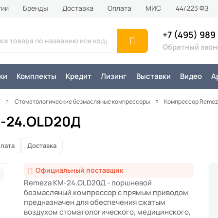
тии
Бренды
Доставка
Оплата
MИС
44/223 ФЗ
+7 (495) 989
Обратный звон
ки
Комплекты
Кредит
Лизинг
Выставки
Видео
А
я
Стоматологические безмасляные компрессоры
Компрессор Remez
М-24.OLD20Д
лата
Доставка
Официальный поставщик
Remeza КМ-24.OLD20Д - поршневой
безмасляный компрессор с прямым приводом
предназначен для обеспечения сжатым
воздухом стоматологического, медицинского,