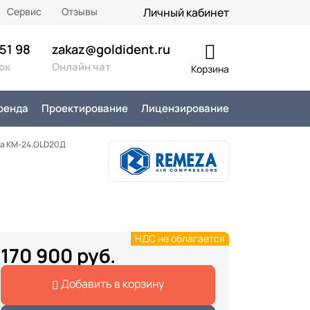
Сервис
Отзывы
Личный кабинет
 51 98
zakaz@goldident.ru
ок
Онлайн чат
Корзина
ренда
Проектирование
Лицензирование
a КМ-24.OLD20Д
НДС не облагается
170 900 руб.
Добавить в корзину