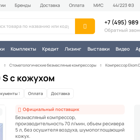
тии
Бренды
Доставка
Оплата
MИС
44/223 ФЗ
+7 (495) 989
Обратный звон
ки
Комплекты
Кредит
Лизинг
Выставки
Видео
А
я
Стоматологические безмасляные компрессоры
Компрессор Ekom D
 S с кожухом
кументы
1
Оплата
Доставка
Официальный поставщик
Безмасляный компрессор,
производительность 70 л/мин, объем ресивера
5 л, без осушителя воздуха, шумопоглощающий
кожух.