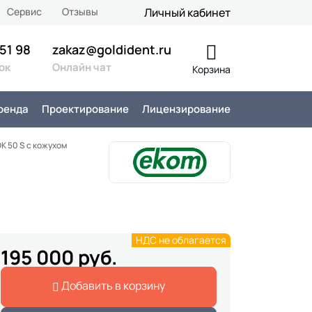
Сервис
Отзывы
Личный кабинет
 51 98
zakaz@goldident.ru
ок
Онлайн чат
Корзина
ренда
Проектирование
Лицензирование
K 50 S с кожухом
НДС не облагается
195 000 руб.
Добавить в корзину