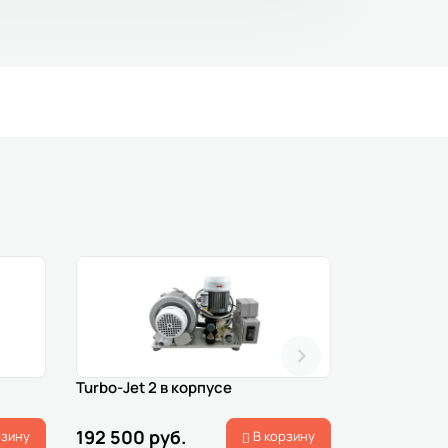
Turbo-Jet 2 в корпусе
UNI-JET 75 
192 500 руб.
52 000 ру
рзину
В корзину