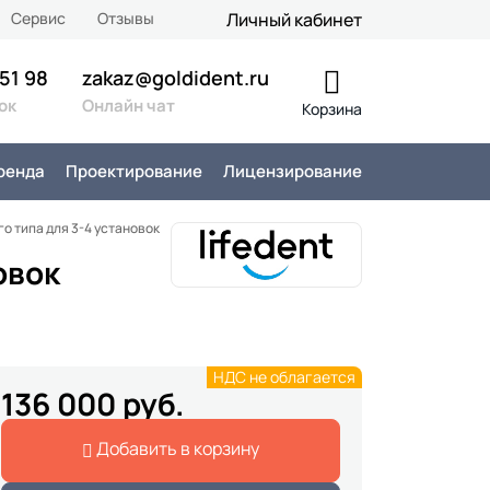
Сервис
Отзывы
Личный кабинет
 51 98
zakaz@goldident.ru
ок
Онлайн чат
Корзина
ренда
Проектирование
Лицензирование
о типа для 3-4 установок
овок
НДС не облагается
136 000 руб.
Добавить в корзину