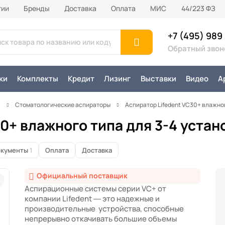
тии
Бренды
Доставка
Оплата
MИС
44/223 ФЗ
+7 (495) 989
Обратный звон
ки
Комплекты
Кредит
Лизинг
Выставки
Видео
А
я
Стоматологические аспираторы
Аспиратор Lifedent VC30+ влажног
0+ влажного типа для 3-4 устан
кументы
1
Оплата
Доставка
Официальный поставщик
Аспирационные системы серии VC+ от
компании Lifedent — это надежные и
производительные устройства, способные
непрерывно откачивать большие объемы