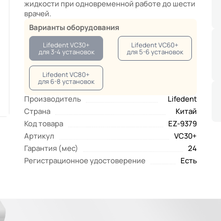
жидкости при одновременной работе до шести
врачей.
Варианты оборудования
Lifedent VC30+
Lifedent VC60+
для 3-4 установок
для 5-6 установок
Lifedent VC80+
для 6-8 установок
Производитель
Lifedent
Страна
Китай
Код товара
EZ-9379
Артикул
VC30+
Гарантия (мес)
24
Регистрационное удостоверение
Есть