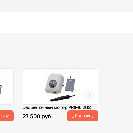
Бесщеточный мотор PRIME 202
Щеточный м
27 500 руб.
13 500 ру
рзину
В корзину