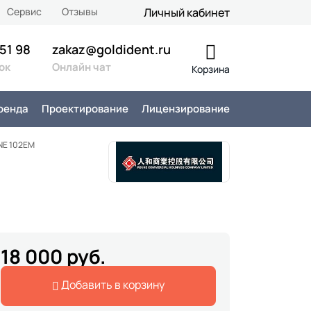
Сервис
Отзывы
Личный кабинет
 51 98
zakaz@goldident.ru
ок
Онлайн чат
Корзина
ренда
Проектирование
Лицензирование
NE 102EM
18 000 руб.
Добавить в корзину