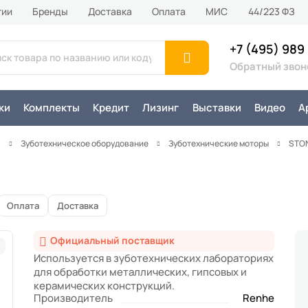
тии
Бренды
Доставка
Оплата
MИС
44/223 ФЗ
+7 (495) 989
Обратный звон
ки
Комплекты
Кредит
Лизинг
Выставки
Видео
А
я
Зуботехническое оборудование
Зуботехнические моторы
STO
Оплата
Доставка
Официальный поставщик
Используется в зуботехнических лабораториях
для обработки металлических, гипсовых и
керамических конструкций.
Производитель
Renhe