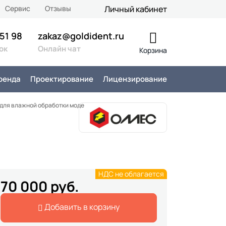
Сервис
Отзывы
Личный кабинет
 51 98
zakaz@goldident.ru
ок
Онлайн чат
Корзина
ренда
Проектирование
Лицензирование
 для влажной обработки моделей
НДС не облагается
70 000 руб.
Добавить в корзину