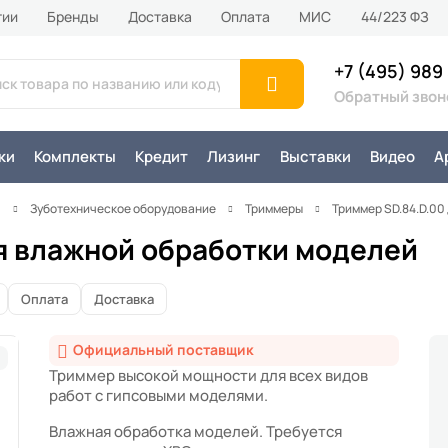
тии
Бренды
Доставка
Оплата
MИС
44/223 ФЗ
+7 (495) 989
Обратный звон
ки
Комплекты
Кредит
Лизинг
Выставки
Видео
А
я
Зуботехническое оборудование
Триммеры
Триммер SD.84.D.00
я влажной обработки моделей
Оплата
Доставка
Официальный поставщик
Триммер высокой мощности для всех видов
работ с гипсовыми моделями.
Влажная обработка моделей. Требуется