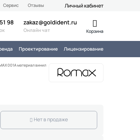
Сервис
Отзывы
Личный кабинет
 51 98
zakaz@goldident.ru
ок
Онлайн чат
Корзина
ренда
Проектирование
Лицензирование
MAX 001A материал винил
Нет в продаже