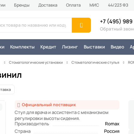
тии
Бренды
Доставка
Оплата
MИС
44/223 ФЗ
+7 (495) 989
Обратный звон
ки
Комплекты
Кредит
Лизинг
Выставки
Видео
А
я
Стоматологические установки
Стоматологические стулья
RO
винил
тавка
Официальный поставщик
Стул для врача и ассистента с механизмом
регулировки высоты сидения.
Производитель
Romax
Страна
Россия