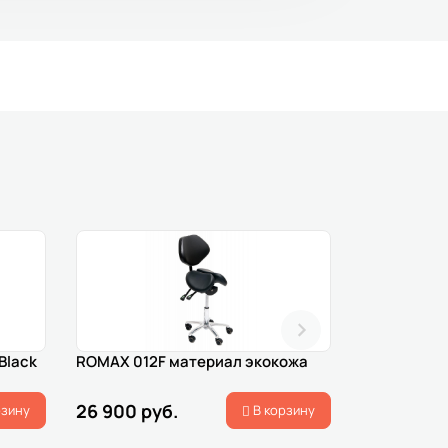
Black
ROMAX 012F материал экокожа
Стул с абд
Mercury Lu
26 900 руб.
34 500 ру
рзину
В корзину