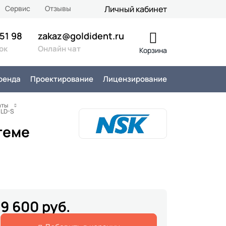
Сервис
Отзывы
Личный кабинет
 51 98
zakaz@goldident.ru
ок
Онлайн чат
Корзина
ренда
Проектирование
Лицензирование
аты
0LD-S
теме
9 600 руб.