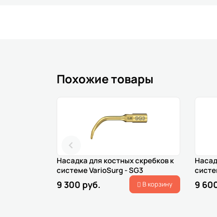
Похожие товары
Насадка для костных скребков к
Насад
системе VarioSurg - SG3
систем
9 300 руб.
9 600
В корзину