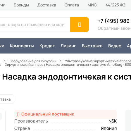
тии
Бренды
Доставка
Оплата
MИС
44/223 ФЗ
+7 (495) 989
Обратный звон
ки
Комплекты
Кредит
Лизинг
Выставки
Видео
А
я
Оборудование для хирургии
Ультразвуковые хирургические аппар
Хирургический аппарат Насадка эндодонтичекая к системе VarioSurg - E3
 Насадка эндодонтичекая к сис
тавка
Официальный поставщик
Производитель
NSK
Страна
Япония