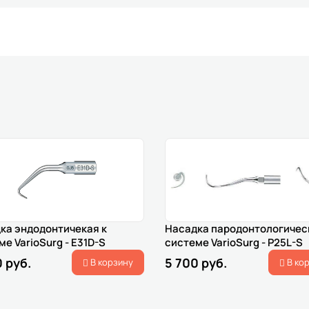
ка эндодонтичекая к
Насадка пародонтологичес
е VarioSurg - E31D-S
системе VarioSurg - P25L-S
 руб.
5 700 руб.
В корзину
В ко