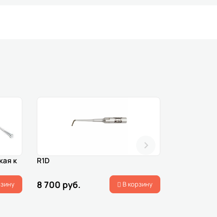
кая к
R1D
CE1 II
8 700 руб.
11 600 ру
рзину
В корзину