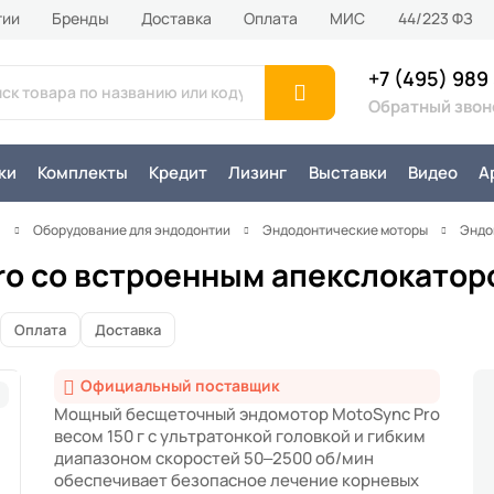
тии
Бренды
Доставка
Оплата
MИС
44/223 ФЗ
+7 (495) 989
Обратный звон
ки
Комплекты
Кредит
Лизинг
Выставки
Видео
А
я
Оборудование для эндодонтии
Эндодонтические моторы
Эндо
ro со встроенным апекслокатор
Оплата
Доставка
Официальный поставщик
Мощный бесщеточный эндомотор MotoSync Pro
весом 150 г с ультратонкой головкой и гибким
диапазоном скоростей 50–2500 об/мин
обеспечивает безопасное лечение корневых