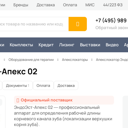
тии
Бренды
Доставка
Оплата
MИС
44/223 ФЗ
+7 (495) 989
Обратный звон
ки
Комплекты
Кредит
Лизинг
Выставки
Видео
А
я
Оборудование для терапии
Апекслокаторы
Апекслокатор Энд
-Апекс 02
Документы
1
Оплата
Доставка
Официальный поставщик
ЭндоЭст-Апекс 02 — профессиональный
аппарат для определения рабочей длины
корневого канала зуба (локализации верхушки
корня зуба).