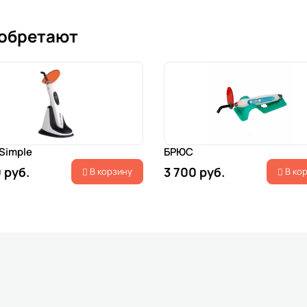
иобретают
 Simple
БРЮС
 руб.
3 700 руб.
В корзину
В ко