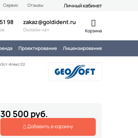
Сервис
Отзывы
Личный кабинет
 51 98
zakaz@goldident.ru
ок
Онлайн чат
Корзина
ренда
Проектирование
Лицензирование
оЭст-Апекс 02
30 500 руб.
Добавить в корзину