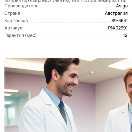
3D принтер Asiga MAX (385 нм) вкл. фотополимеризатор
Производитель
Asiga
Страна
Австралия
Код товара
S9-3631
Артикул
PN/02391
Гарантия (мес)
12