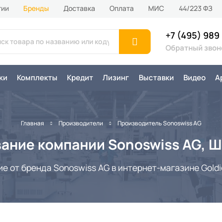
тии
Бренды
Доставка
Оплата
MИС
44/223 ФЗ
+7 (495) 989
Обратный звон
ки
Комплекты
Кредит
Лизинг
Выставки
Видео
А
Главная
Производители
Производитель Sonoswiss AG
ание компании Sonoswiss AG, 
 от бренда Sonoswiss AG в интернет-магазине Goldid