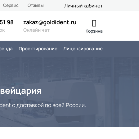
Сервис
Отзывы
Личный кабинет
 51 98
zakaz@goldident.ru
ок
Онлайн чат
Корзина
ренда
Проектирование
Лицензирование
Швейцария
ent с доставкой по всей России.