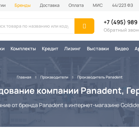
тии
Бренды
Доставка
Оплата
MИС
44/223 ФЗ
+7 (495) 989
Обратный звон
ки
Комплекты
Кредит
Лизинг
Выставки
Видео
А
Главная
Производители
Производитель Panadent
дование компании Panadent, Ге
ие от бренда Panadent в интернет-магазине Goldiden