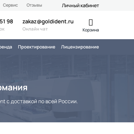
Сервис
Отзывы
Личный кабинет
 51 98
zakaz@goldident.ru
ок
Онлайн чат
Корзина
ренда
Проектирование
Лицензирование
рмания
t с доставкой по всей России.