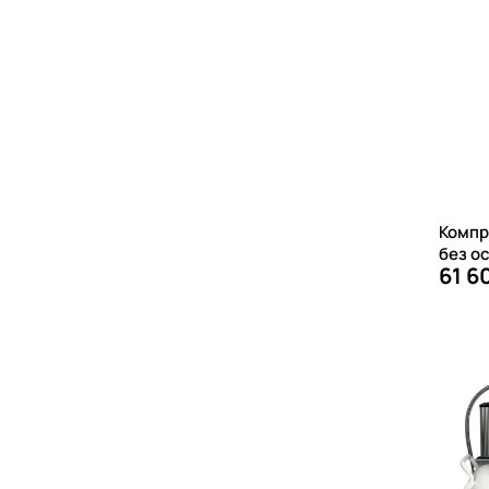
Компр
без о
61 6