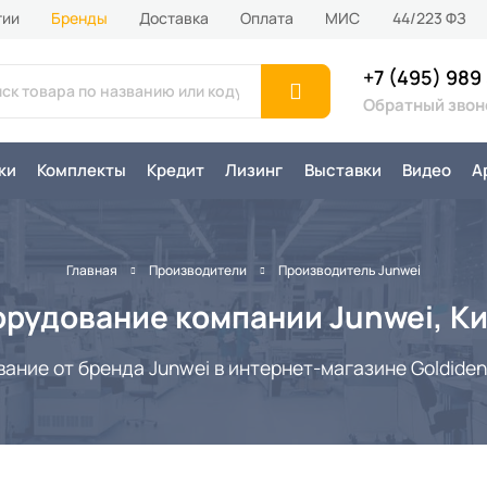
тии
Бренды
Доставка
Оплата
MИС
44/223 ФЗ
+7 (495) 989
Обратный звон
ки
Комплекты
Кредит
Лизинг
Выставки
Видео
А
Главная
Производители
Производитель Junwei
рудование компании Junwei, К
ние от бренда Junwei в интернет-магазине Goldident