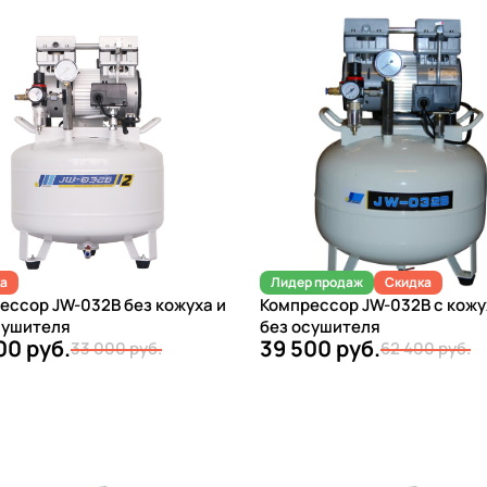
а
Лидер продаж
Скидка
ессор JW-032B без кожуха и
Компрессор JW-032B с кож
сушителя
без осушителя
00 руб.
39 500 руб.
33 000 руб.
62 400 руб.