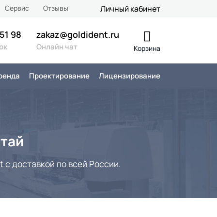
Сервис
Отзывы
Личный кабинет
 51 98
zakaz@goldident.ru
ок
Онлайн чат
Корзина
ренда
Проектирование
Лицензирование
итай
 с доставкой по всей России.