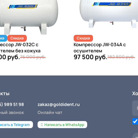
ка
Скидка
Скидка
ессор JW-032C с
Компрессор JW-034А с
телем без кожуха
осушителем
00 руб.
97 500 руб.
75 000 руб.
182 800 руб.
акты
Хо
5) 989 51 98
zakaz@goldident.ru
ный звонок
Онлайн чат
исать в Telegram
Написать в WhatsApp