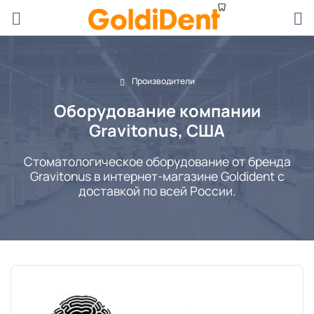
Производители
Оборудование компании
Gravitonus, США
Стоматологическое оборудование от бренда
Gravitonus в интернет-магазине Goldident с
доставкой по всей России.