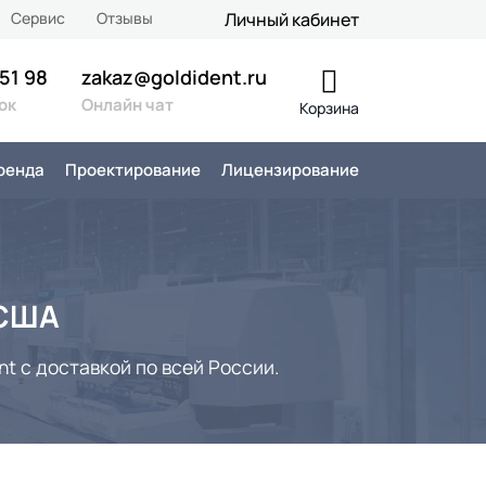
Сервис
Отзывы
Личный кабинет
 51 98
zakaz@goldident.ru
ок
Онлайн чат
Корзина
ренда
Проектирование
Лицензирование
 США
t с доставкой по всей России.