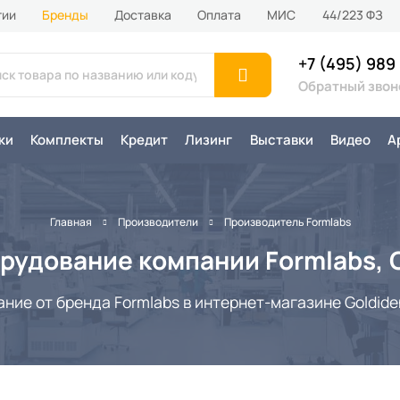
тии
Бренды
Доставка
Оплата
MИС
44/223 ФЗ
+7 (495) 989
Обратный звон
ки
Комплекты
Кредит
Лизинг
Выставки
Видео
А
Главная
Производители
Производитель Formlabs
рудование компании Formlabs,
ие от бренда Formlabs в интернет-магазине Goldiden