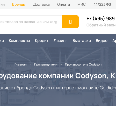
тии
Бренды
Доставка
Оплата
MИС
44/223 ФЗ
+7 (495) 989
Обратный звон
ки
Комплекты
Кредит
Лизинг
Выставки
Видео
А
Главная
Производители
Производитель Codyson
рудование компании Codyson, К
ие от бренда Codyson в интернет-магазине Goldiden