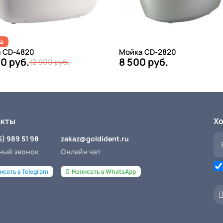
а
 CD-4820
Мойка CD-2820
00 руб.
8 500 руб.
12 900 руб.
акты
Хо
5) 989 51 98
zakaz@goldident.ru
ный звонок
Онлайн чат
исать в Telegram
Написать в WhatsApp