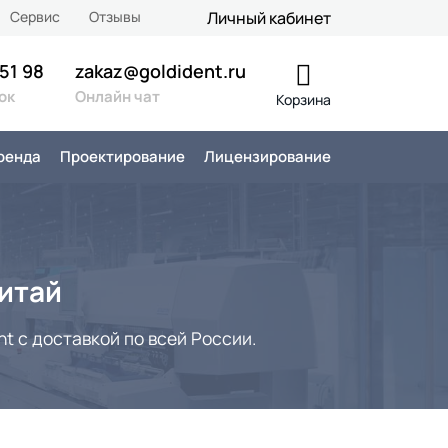
Сервис
Отзывы
Личный кабинет
 51 98
zakaz@goldident.ru
ок
Онлайн чат
Корзина
ренда
Проектирование
Лицензирование
итай
t с доставкой по всей России.