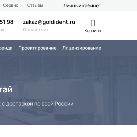
Сервис
Отзывы
Личный кабинет
 51 98
zakaz@goldident.ru
ок
Онлайн чат
Корзина
ренда
Проектирование
Лицензирование
тай
 с доставкой по всей России.