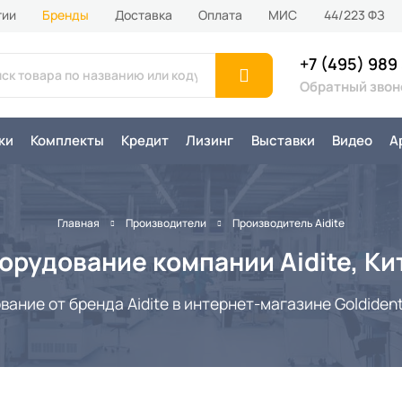
тии
Бренды
Доставка
Оплата
MИС
44/223 ФЗ
+7 (495) 989
Обратный звон
ки
Комплекты
Кредит
Лизинг
Выставки
Видео
А
Главная
Производители
Производитель Aidite
орудование компании Aidite, Ки
ние от бренда Aidite в интернет-магазине Goldident