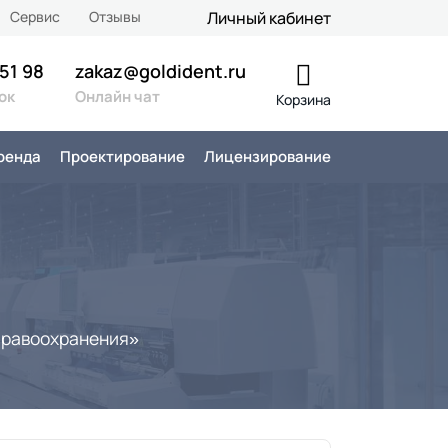
Сервис
Отзывы
Личный кабинет
 51 98
zakaz@goldident.ru
ок
Онлайн чат
Корзина
ренда
Проектирование
Лицензирование
дравоохранения»