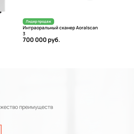
Лидер продаж
Лидер прод
Интраоральный сканер Aoralscan
Автоклав Eu
3
24л
700 000 руб.
258 900 
ожество преимуществ