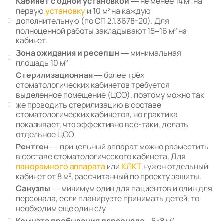
Кабинет с одной установкой
— не менее 14 м² на
первую
установку
и 10 м² на каждую
дополнительную (по СП 2.1.3678-20). Для
полноценной работы закладывают 15–16 м² на
кабинет.
Зона ожидания и ресепшн
— минимальная
площадь 10 м²
Стерилизационная
— более трёх
стоматологических кабинетов требуется
выделенное помещение (ЦСО), поэтому можно так
же проводить стерилизацию в составе
стоматологических кабинетов, но практика
показывает, что эффективно все-таки, делать
отдельное ЦСО
Рентген
— прицельный аппарат можно разместить
в составе стоматологического кабинета. Для
панорамного аппарата
или
КЛКТ
нужен отдельный
кабинет от 8 м², рассчитанный по проекту защиты.
Санузлы
— минимум один для пациентов и один для
персонала, если планируете принимать детей, то
необходим еще один с/у
Комната пребывания персонала
– 6-8 м².