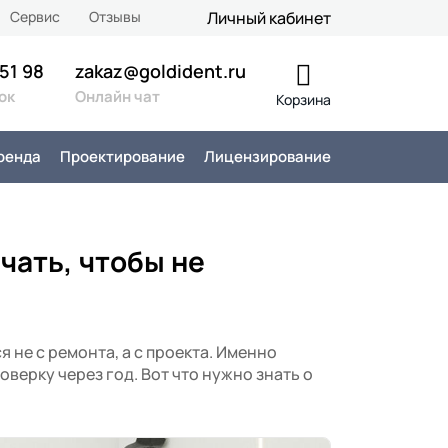
Сервис
Отзывы
Личный кабинет
 51 98
zakaz@goldident.ru
ок
Онлайн чат
Корзина
ренда
Проектирование
Лицензирование
чать, чтобы не
я не с ремонта, а с проекта. Именно
оверку через год. Вот что нужно знать о