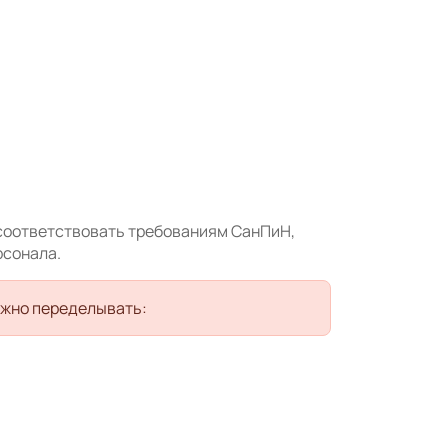
 соответствовать требованиям СанПиН,
рсонала.
нужно переделывать: