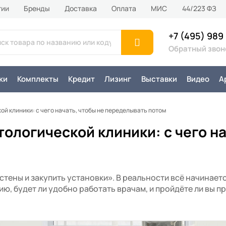
тии
Бренды
Доставка
Оплата
MИС
44/223 ФЗ
+7 (495) 989
Обратный звон
ки
Комплекты
Кредит
Лизинг
Выставки
Видео
А
й клиники: с чего начать, чтобы не переделывать потом
ологической клиники: с чего на
стены и закупить установки». В реальности всё начинаетс
ию, будет ли удобно работать врачам, и пройдёте ли вы пр