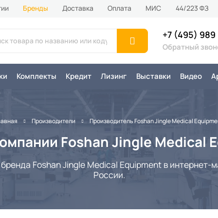
тии
Бренды
Доставка
Оплата
MИС
44/223 ФЗ
+7 (495) 989
Обратный звон
ки
Комплекты
Кредит
Лизинг
Выставки
Видео
А
лавная
Производители
Производитель Foshan Jingle Medical Equipme
мпании Foshan Jingle Medical 
ренда Foshan Jingle Medical Equipment в интернет-ма
России.