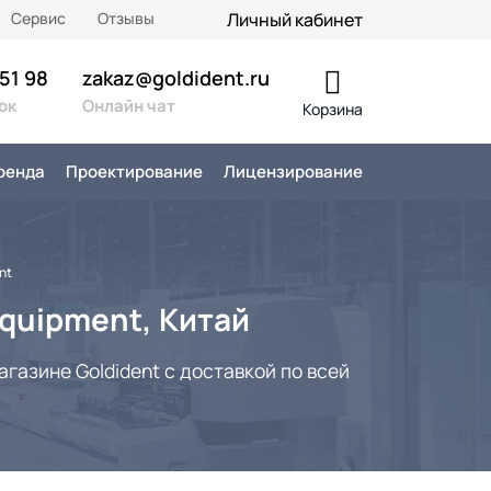
Сервис
Отзывы
Личный кабинет
 51 98
zakaz@goldident.ru
ок
Онлайн чат
Корзина
ренда
Проектирование
Лицензирование
nt
Equipment, Китай
газине Goldident с доставкой по всей